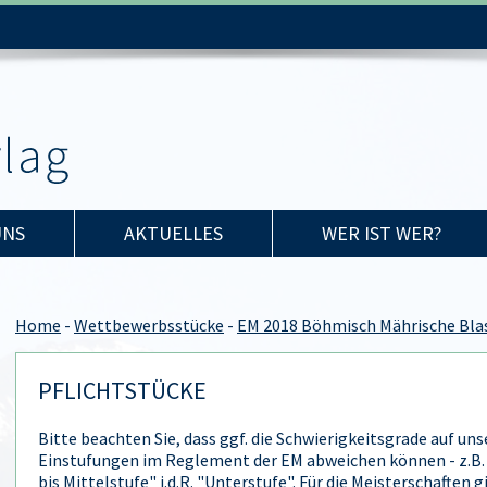
UNS
AKTUELLES
WER IST WER?
Home
-
Wettbewerbsstücke
-
EM 2018 Böhmisch Mährische Bla
PFLICHTSTÜCKE
Bitte beachten Sie, dass ggf. die Schwierigkeitsgrade auf un
Einstufungen im Reglement der EM abweichen können - z.B. 
bis Mittelstufe" i.d.R. "Unterstufe". Für die Meisterschaften g