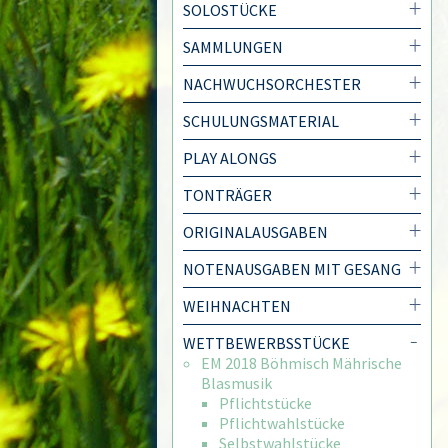
SOLOSTÜCKE
SAMMLUNGEN
NACHWUCHSORCHESTER
SCHULUNGSMATERIAL
PLAY ALONGS
TONTRÄGER
ORIGINALAUSGABEN
NOTENAUSGABEN MIT GESANG
WEIHNACHTEN
WETTBEWERBSSTÜCKE
EM 2018 Böhmisch Mährische
Blasmusik
Pflichtstücke
Pflichtwahlstücke
Selbstwahlstücke