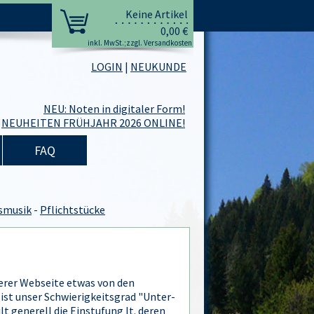
Keine Artikel
0,00 €
inkl. MwSt.;zzgl. Versandkosten
LOGIN
|
NEUKUNDE
NEU: Noten in digitaler Form!
NEUHEITEN FRÜHJAHR 2026 ONLINE!
FAQ
smusik
-
Pflichtstücke
serer Webseite etwas von den
ist unser Schwierigkeitsgrad "Unter-
ilt generell die Einstufung lt. deren