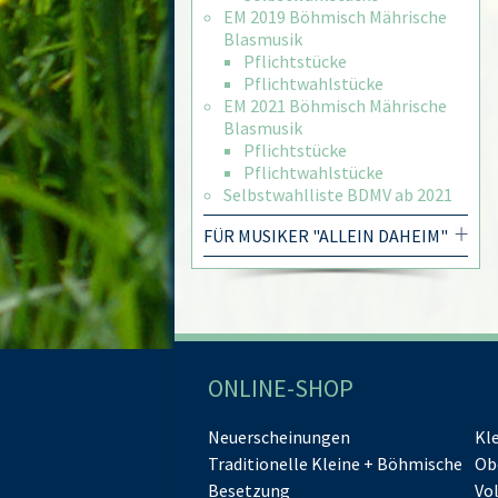
EM 2019 Böhmisch Mährische
Blasmusik
Pflichtstücke
Pflichtwahlstücke
EM 2021 Böhmisch Mährische
Blasmusik
Pflichtstücke
Pflichtwahlstücke
Selbstwahlliste BDMV ab 2021
FÜR MUSIKER "ALLEIN DAHEIM"
ONLINE-SHOP
Neuerscheinungen
Kl
Traditionelle Kleine + Böhmische
Ob
Besetzung
Vo