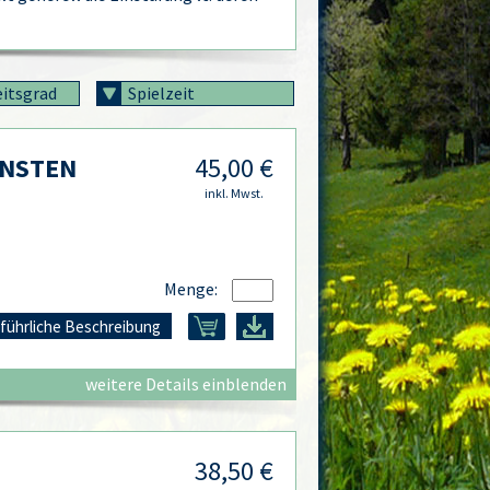
eitsgrad
Spielzeit
ÖNSTEN
45,00 €
inkl. Mwst.
Menge:
führliche Beschreibung
weitere Details einblenden
38,50 €