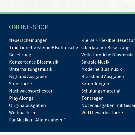
ONLINE-SHOP
Neuerscheinungen
Kleine + Flexible Besetzu
Traditionelle Kleine + Böhmische
Oberkrainer Besetzung
Besetzung
Volkstümliche Blasmusik
Konzertante Blasmusik
Sakrale Musik
Unterhaltungsmusik
Moderne Blasmusik
Bigband Ausgaben
Brassband Ausgaben
Solostücke
Sammlungen
Nachwuchsorchester
Schulungsmaterial
Play Alongs
Tonträger
Originalausgaben
Notenausgaben mit Gesa
Weihnachten
Wettbewerbsstücke
Für Musiker "Allein daheim"