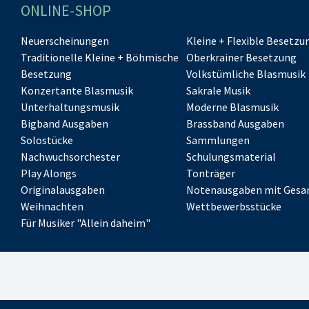
ONLINE-SHOP
Neuerscheinungen
Kleine + Flexible Besetzu
Traditionelle Kleine + Böhmische
Oberkrainer Besetzung
Besetzung
Volkstümliche Blasmusik
Konzertante Blasmusik
Sakrale Musik
Unterhaltungsmusik
Moderne Blasmusik
Bigband Ausgaben
Brassband Ausgaben
Solostücke
Sammlungen
Nachwuchsorchester
Schulungsmaterial
Play Alongs
Tonträger
Originalausgaben
Notenausgaben mit Gesa
Weihnachten
Wettbewerbsstücke
Für Musiker "Allein daheim"