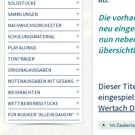
SOLOSTÜCKE
SAMMLUNGEN
Die vorha
NACHWUCHSORCHESTER
neu einger
SCHULUNGSMATERIAL
nun neben
PLAY ALONGS
übersichtl
TONTRÄGER
ORIGINALAUSGABEN
NOTENAUSGABEN MIT GESANG
Dieser Tit
WEIHNACHTEN
eingespiel
WETTBEWERBSSTÜCKE
Wertach D
FÜR MUSIKER "ALLEIN DAHEIM"
Im Zauberl