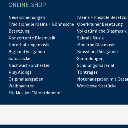
ONLINE-SHOP
Neuerscheinungen
Kleine + Flexible Besetzu
Traditionelle Kleine + Böhmische
Oberkrainer Besetzung
Besetzung
Volkstümliche Blasmusik
Konzertante Blasmusik
Sakrale Musik
Unterhaltungsmusik
Moderne Blasmusik
Bigband Ausgaben
Brassband Ausgaben
Solostücke
Sammlungen
Nachwuchsorchester
Schulungsmaterial
Play Alongs
Tonträger
Originalausgaben
Notenausgaben mit Gesa
Weihnachten
Wettbewerbsstücke
Für Musiker "Allein daheim"