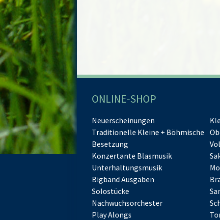
ONLINE-SHOP
Neuerscheinungen
Kl
Traditionelle Kleine + Böhmische
Ob
Besetzung
Vo
Konzertante Blasmusik
Sa
Unterhaltungsmusik
Mo
Bigband Ausgaben
Br
Solostücke
Sa
Nachwuchsorchester
Sc
Play Alongs
To