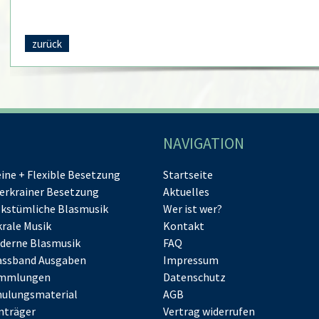
zurück
NAVIGATION
eine + Flexible Besetzung
Startseite
erkrainer Besetzung
Aktuelles
lkstümliche Blasmusik
Wer ist wer?
krale Musik
Kontakt
derne Blasmusik
FAQ
assband Ausgaben
Impressum
mmlungen
Datenschutz
hulungsmaterial
AGB
nträger
Vertrag widerrufen