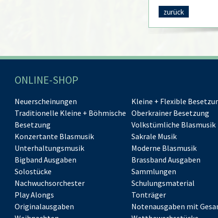
zurück
ONLINE-SHOP
Neuerscheinungen
Kleine + Flexible Besetzu
Traditionelle Kleine + Böhmische
Oberkrainer Besetzung
Besetzung
Volkstümliche Blasmusik
Konzertante Blasmusik
Sakrale Musik
Unterhaltungsmusik
Moderne Blasmusik
Bigband Ausgaben
Brassband Ausgaben
Solostücke
Sammlungen
Nachwuchsorchester
Schulungsmaterial
Play Alongs
Tonträger
Originalausgaben
Notenausgaben mit Gesa