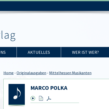
UNS
AKTUELLES
WER IST WER?
Home
-
Originalausgaben
-
Mittelhessen Musikanten
MARCO POLKA