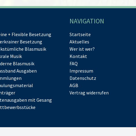
NAVIGATION
eine + Flexible Besetzung
Startseite
erkrainer Besetzung
Aktuelles
lkstümliche Blasmusik
Wer ist wer?
krale Musik
Kontakt
derne Blasmusik
FAQ
assband Ausgaben
Impressum
mmlungen
Datenschutz
hulungsmaterial
AGB
nträger
Vertrag widerrufen
tenausgaben mit Gesang
ttbewerbsstücke