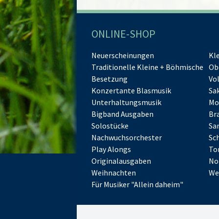
ONLINE-SHOP
Neuerscheinungen
Kl
Traditionelle Kleine + Böhmische
Ob
Besetzung
Vo
Konzertante Blasmusik
Sa
Unterhaltungsmusik
Mo
Bigband Ausgaben
Br
Solostücke
Sa
Nachwuchsorchester
Sc
Play Alongs
To
Originalausgaben
No
Weihnachten
We
Für Musiker "Allein daheim"