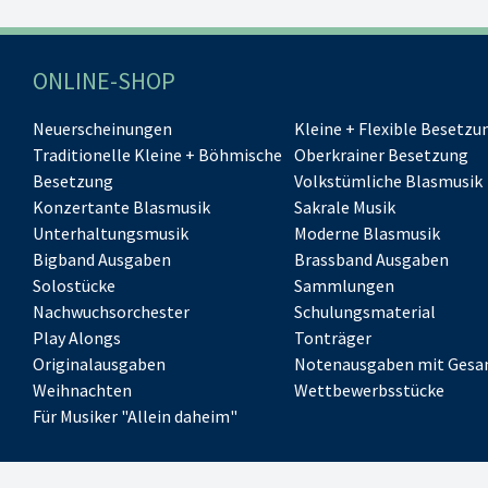
ONLINE-SHOP
Neuerscheinungen
Kleine + Flexible Besetzu
Traditionelle Kleine + Böhmische
Oberkrainer Besetzung
Besetzung
Volkstümliche Blasmusik
Konzertante Blasmusik
Sakrale Musik
Unterhaltungsmusik
Moderne Blasmusik
Bigband Ausgaben
Brassband Ausgaben
Solostücke
Sammlungen
Nachwuchsorchester
Schulungsmaterial
Play Alongs
Tonträger
Originalausgaben
Notenausgaben mit Gesa
Weihnachten
Wettbewerbsstücke
Für Musiker "Allein daheim"