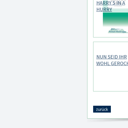
HARRY S IN A
HURRY
NUN SEID IHR
WOHL GEROC
zurück