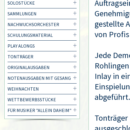
Auftragsei
SOLOSTÜCKE
Genehmigu
SAMMLUNGEN
gestellte 
NACHWUCHSORCHESTER
von Profis
SCHULUNGSMATERIAL
PLAY ALONGS
Jede Demo
TONTRÄGER
Rohlingen 
ORIGINALAUSGABEN
Inlay in e
NOTENAUSGABEN MIT GESANG
Einspielu
WEIHNACHTEN
abgeführt
WETTBEWERBSSTÜCKE
FÜR MUSIKER "ALLEIN DAHEIM"
Tonträger
ausgeschl