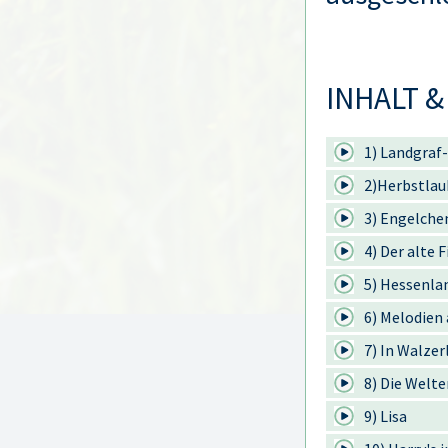
INHALT &
1) Landgraf
2)Herbstlau
3) Engelchen
4) Der alte 
5) Hessenla
6) Melodien
7) In Walzer
8) Die Wel
9) Lisa