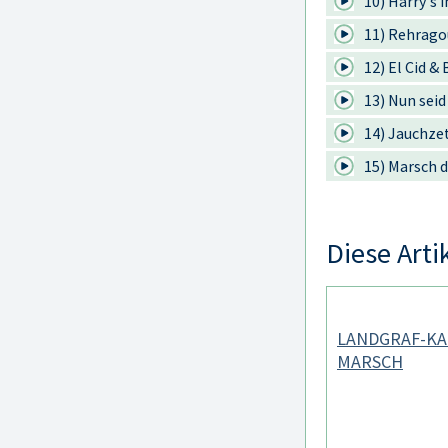
10) Harry's i
11) Rehrago
12) El Cid &
13) Nun sei
14) Jauchze
15) Marsch 
Diese Arti
LANDGRAF-KA
MARSCH