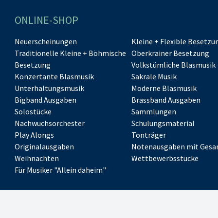
ONLINE-SHOP
Neuerscheinungen
Kleine + Flexible Besetzu
Traditionelle Kleine + Böhmische
Oberkrainer Besetzung
Besetzung
Volkstümliche Blasmusik
Konzertante Blasmusik
Sakrale Musik
Unterhaltungsmusik
Moderne Blasmusik
Bigband Ausgaben
Brassband Ausgaben
Solostücke
Sammlungen
Nachwuchsorchester
Schulungsmaterial
Play Alongs
Tonträger
Originalausgaben
Notenausgaben mit Gesa
Weihnachten
Wettbewerbsstücke
Für Musiker "Allein daheim"