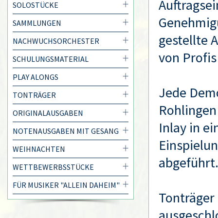
Auftragsei
SOLOSTÜCKE
Genehmigu
SAMMLUNGEN
gestellte 
NACHWUCHSORCHESTER
von Profis
SCHULUNGSMATERIAL
PLAY ALONGS
Jede Demo
TONTRÄGER
Rohlingen 
ORIGINALAUSGABEN
Inlay in e
NOTENAUSGABEN MIT GESANG
Einspielu
WEIHNACHTEN
abgeführt
WETTBEWERBSSTÜCKE
FÜR MUSIKER "ALLEIN DAHEIM"
Tonträger
ausgeschl