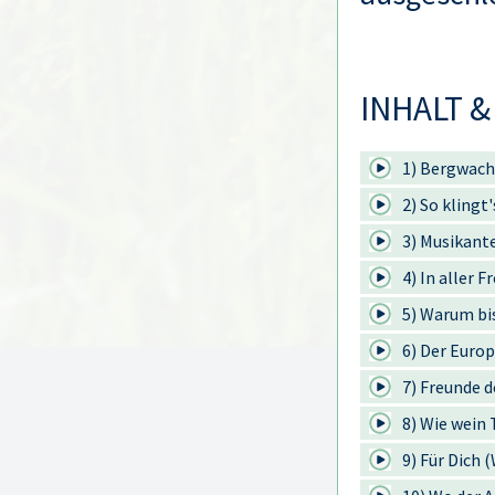
INHALT &
1) Bergwac
2) So klingt
3) Musikant
4) In aller 
5) Warum bi
6) Der Euro
7) Freunde d
8) Wie wein
9) Für Dich 