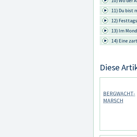
10) Wo der 
11) Du bist
12) Festta
13) Im Mond
14) Eine zar
Diese Arti
BERGWACHT-
MARSCH