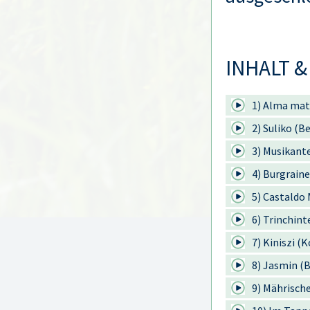
INHALT &
1) Alma mat
2) Suliko (B
3) Musikante
4) Burgraine
5) Castaldo
6) Trinchint
7) Kiniszi 
8) Jasmin (
9) Mährische