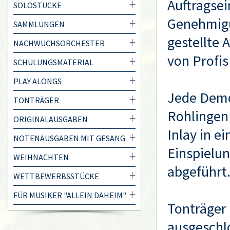
Auftragsei
SOLOSTÜCKE
Genehmigu
SAMMLUNGEN
gestellte 
NACHWUCHSORCHESTER
von Profis
SCHULUNGSMATERIAL
PLAY ALONGS
Jede Demo
TONTRÄGER
Rohlingen 
ORIGINALAUSGABEN
Inlay in e
NOTENAUSGABEN MIT GESANG
Einspielu
WEIHNACHTEN
abgeführt
WETTBEWERBSSTÜCKE
FÜR MUSIKER "ALLEIN DAHEIM"
Tonträger
ausgeschl