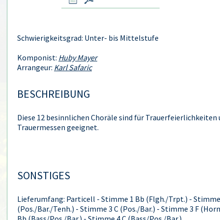
Schwierigkeitsgrad: Unter- bis Mittelstufe
Komponist:
Huby Mayer
Arrangeur:
Karl Safaric
BESCHREIBUNG
Diese 12 besinnlichen Choräle sind für Trauerfeierlichkeiten 
Trauermessen geeignet.
SONSTIGES
Lieferumfang: Particell - Stimme 1 Bb (Flgh./Trpt.) - Stimme
(Pos./Bar./Tenh.) - Stimme 3 C (Pos./Bar.) - Stimme 3 F (Hor
Bb (Bass/Pos./Bar.) - Stimme 4 C (Bass/Pos./Bar.)