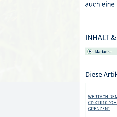
auch eine
INHALT &
Marianka
Diese Arti
WERTACH DE
CD XTR10 "O
GRENZEN"