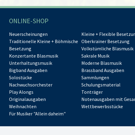
ONLINE-SHOP
Neuerscheinungen
Kleine + Flexible Besetzu
Traditionelle Kleine + Böhmische
Oberkrainer Besetzung
Besetzung
Volkstümliche Blasmusik
Konzertante Blasmusik
Sakrale Musik
Unterhaltungsmusik
Moderne Blasmusik
Bigband Ausgaben
Brassband Ausgaben
Solostücke
Sammlungen
Nachwuchsorchester
Schulungsmaterial
Play Alongs
Tonträger
Originalausgaben
Notenausgaben mit Gesa
Weihnachten
Wettbewerbsstücke
Für Musiker "Allein daheim"