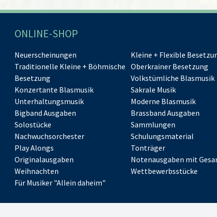
ONLINE-SHOP
Neuerscheinungen
Kleine + Flexible Besetzu
Traditionelle Kleine + Böhmische
Oberkrainer Besetzung
Besetzung
Volkstümliche Blasmusik
Konzertante Blasmusik
Sakrale Musik
Unterhaltungsmusik
Moderne Blasmusik
Bigband Ausgaben
Brassband Ausgaben
Solostücke
Sammlungen
Nachwuchsorchester
Schulungsmaterial
Play Alongs
Tonträger
Originalausgaben
Notenausgaben mit Gesa
Weihnachten
Wettbewerbsstücke
Für Musiker "Allein daheim"