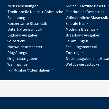
Neuerscheinungen
Kleine + Flexible Besetzu
Traditionelle Kleine + Böhmische
Oberkrainer Besetzung
Besetzung
Volkstümliche Blasmusik
Konzertante Blasmusik
Sakrale Musik
Unterhaltungsmusik
Moderne Blasmusik
Bigband Ausgaben
Brassband Ausgaben
Solostücke
Sammlungen
Nachwuchsorchester
Schulungsmaterial
Play Alongs
Tonträger
Originalausgaben
Notenausgaben mit Gesa
Weihnachten
Wettbewerbsstücke
Für Musiker "Allein daheim"