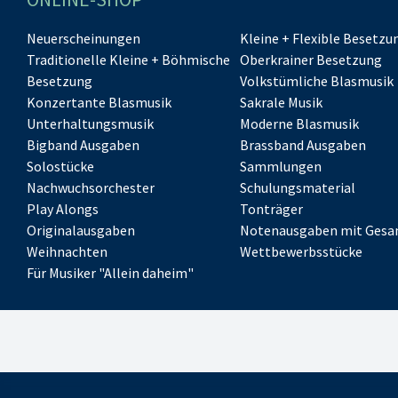
Neuerscheinungen
Kleine + Flexible Besetzu
Traditionelle Kleine + Böhmische
Oberkrainer Besetzung
Besetzung
Volkstümliche Blasmusik
Konzertante Blasmusik
Sakrale Musik
Unterhaltungsmusik
Moderne Blasmusik
Bigband Ausgaben
Brassband Ausgaben
Solostücke
Sammlungen
Nachwuchsorchester
Schulungsmaterial
Play Alongs
Tonträger
Originalausgaben
Notenausgaben mit Gesa
Weihnachten
Wettbewerbsstücke
Für Musiker "Allein daheim"