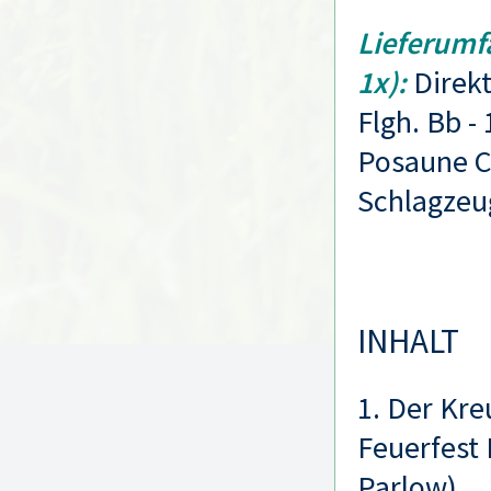
Lieferumf
1x):
Direkti
Flgh. Bb - 
Posaune C+
Schlagzeu
INHALT
1. Der Kre
Feuerfest 
Parlow)