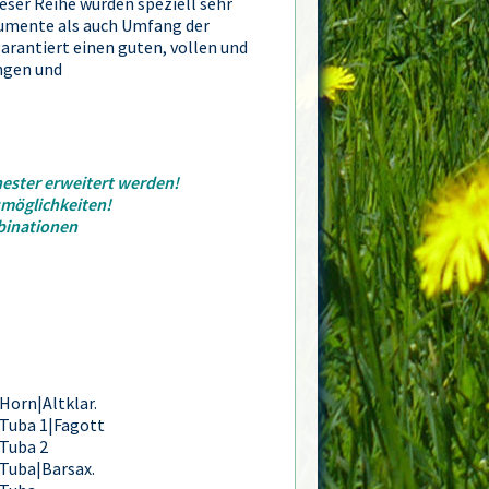
ieser Reihe wurden speziell sehr
rumente als auch Umfang der
rantiert einen guten, vollen und
ngen und
hester erweitert werden!
smöglichkeiten!
binationen
Horn|Altklar.
Tuba 1|Fagott
Tuba 2
Tuba|Barsax.