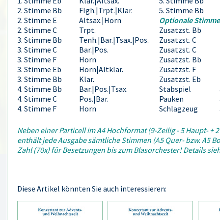
1. Stimme Eb
Klar.|Altsax.
5. Stimme Bb
2. Stimme Bb
Flgh.|Trpt.|Klar.
5. Stimme Bb
2. Stimme E
Altsax.|Horn
Optionale Stimme
2. Stimme C
Trpt.
Zusatzst. Bb
3. Stimme Bb
Tenh.|Bar.|Tsax.|Pos.
Zusatzst. C
3. Stimme C
Bar.|Pos.
Zusatzst. C
3. Stimme F
Horn
Zusatzst. Bb
3. Stimme Eb
Horn|Altklar.
Zusatzst. F
3. Stimme Bb
Klar.
Zusatzst. Eb
4. Stimme Bb
Bar.|Pos.|Tsax.
Stabspiel
4. Stimme C
Pos.|Bar.
Pauken
4. Stimme F
Horn
Schlagzeug
Neben einer Particell im A4 Hochformat (9-Zeilig - 5 Haupt- + 
enthält jede Ausgabe sämtliche Stimmen (A5 Quer- bzw. A5 B
Zahl (70x) für Besetzungen bis zum Blasorchester! Details si
Diese Artikel könnten Sie auch interessieren: