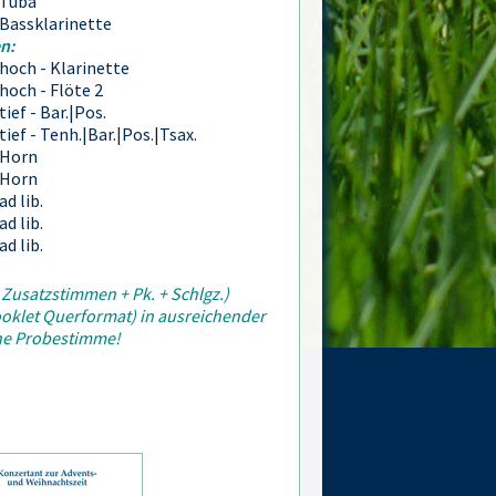
Tuba
Bassklarinette
n:
hoch - Klarinette
hoch - Flöte 2
tief - Bar.|Pos.
tief - Tenh.|Bar.|Pos.|Tsax.
Horn
Horn
ad lib.
ad lib.
ad lib.
2 Zusatzstimmen + Pk. + Schlgz.)
ooklet Querformat) in ausreichender
ehe Probestimme!