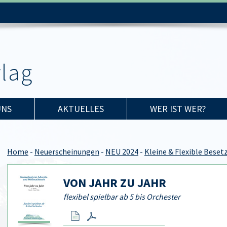
UNS
AKTUELLES
WER IST WER?
Home
-
Neuerscheinungen
-
NEU 2024
-
Kleine & Flexible Bese
VON JAHR ZU JAHR
flexibel spielbar ab 5 bis Orchester