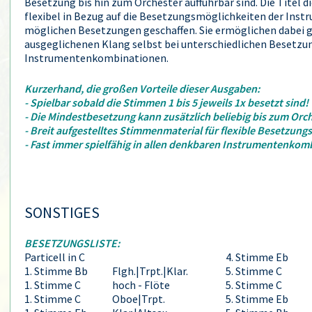
Besetzung bis hin zum Orchester aufführbar sind. Die Titel d
flexibel in Bezug auf die Besetzungsmöglichkeiten der Inst
möglichen Besetzungen geschaffen. Sie ermöglichen dabei ga
ausgeglichenen Klang selbst bei unterschiedlichen Besetzu
Instrumentenkombinationen.
Kurzerhand, die großen Vorteile dieser Ausgaben:
- Spielbar sobald die Stimmen 1 bis 5 jeweils 1x besetzt sind!
- Die Mindestbesetzung kann zusätzlich beliebig bis zum Orc
- Breit aufgestelltes Stimmenmaterial für flexible Besetzung
- Fast immer spielfähig in allen denkbaren Instrumentenkom
SONSTIGES
BESETZUNGSLISTE:
Particell in C
4. Stimme Eb
1. Stimme Bb
Flgh.|Trpt.|Klar.
5. Stimme C
1. Stimme C
hoch - Flöte
5. Stimme C
1. Stimme C
Oboe|Trpt.
5. Stimme Eb