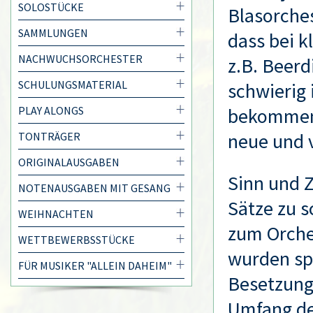
SOLOSTÜCKE
Blasorches
SAMMLUNGEN
dass bei k
NACHWUCHSORCHESTER
z.B. Beerd
SCHULUNGSMATERIAL
schwierig 
PLAY ALONGS
bekommen.
neue und v
TONTRÄGER
ORIGINALAUSGABEN
Sinn und Z
NOTENAUSGABEN MIT GESANG
Sätze zu s
WEIHNACHTEN
zum Orches
WETTBEWERBSSTÜCKE
wurden spe
FÜR MUSIKER "ALLEIN DAHEIM"
Besetzung
Umfang de